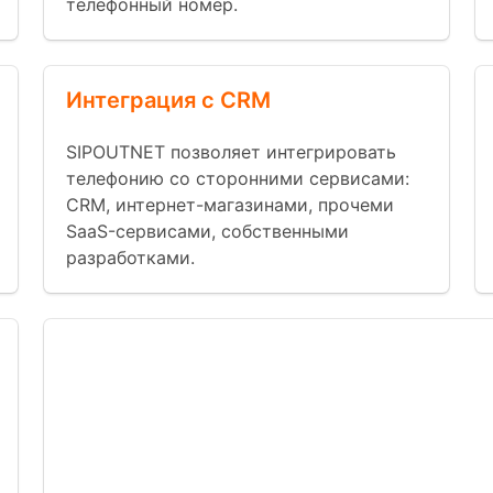
телефонный номер.
Интеграция с CRM
SIPOUTNET позволяет интегрировать
телефонию со сторонними сервисами:
CRM, интернет-магазинами, прочеми
SaaS-сервисами, собственными
разработками.
Множество бизнес функций
Готовые интеграции с известными C
Мы запускаем АТС за 9 минут