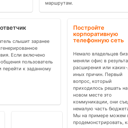
маршрутам.
оответчик
Постройте
корпоративную
телефонную сеть
атель слышит заранее
сгенерированное
Немало владельцев биз
вия. Если включено
меняли офис в результа
ообщения пользователь
расширения или каких-
 перейти к заданному
иных причин. Первый
вопрос, который
приходилось решать на
новом месте это
коммуникации, они съ
немалую часть бюджета
Мы на примере можем 
Номер
продемонстрировать, к