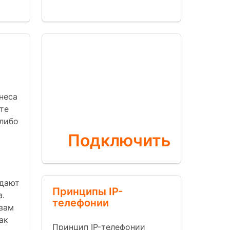
Бесплатная
АТС
неса
прямо сейчас
те
либо
Подключить
едают
Принципы IP-
.
телефонии
вам
ак
Принцип IP-телефонии